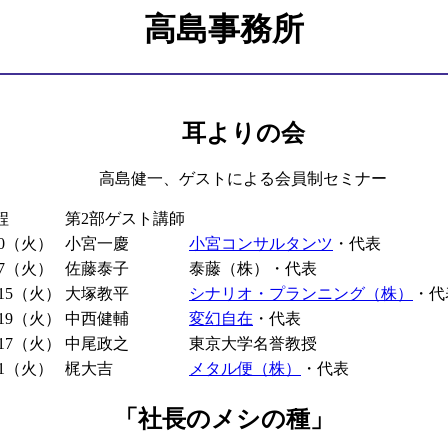
高島事務所
耳よりの会
高島健一、ゲストによる会員制セミナー
程
第2部ゲスト講師
20（火）
小宮一慶
小宮コンサルタンツ
・代表
17（火）
佐藤泰子
泰藤（株）・代表
/15（火）
大塚教平
シナリオ・プランニング（株）
・代
/19（火）
中西健輔
変幻自在
・代表
/17（火）
中尾政之
東京大学名誉教授
21（火）
梶大吉
メタル便（株）
・代表
「社長のメシの種」